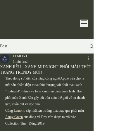
​LEMONT​
Post
LEMONT.
1 min read
XANH RÊU - XANH MIDNIGHT PHỐI MÀU THỜI
TRANG TRENDY MỚI!
Theo dòng sự kiện của hãng công nghệ Apple vừa cho ra 
mắt sản phẩm điện thoại thời thượng với phối màu xanh 
"midnight" - thiên về tone xanh rêu đậm, màu lạnh. Hiện 
phối màu Xanh Rêu gây sốt trên toàn thế giới về sự thanh 
lịch, cuốn hút và độc đáo. 
Cùng 
Lemont.
 cập nhật xu hướng màu này qua phối màu 
Army Green
 của dòng ví Tiny vừa được ra mắt vào 
Collection Thu - Đông 2019.