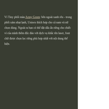
Ví Tiny phối màu 
Army Green
: bên ngoài xanh rêu - trong 
phối xám nhạt lạnh, Unisex thích hợp cho cả nam và nữ 
chọn dùng. Ngoài ra bạn có thể đặt dấu ấn riêng cho chiếc 
ví của mình thêm độc đáo với dịch vụ khắc tên laser, font 
chữ được chọn lọc riêng phù hợp nhất với nội dung thể 
hiện.