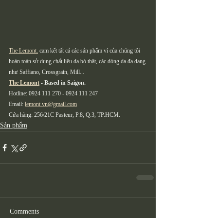
The Lemont.
 cam kết tất cả các sản phẩm ví của chúng tôi 
hoàn toàn sử dụng chất liệu da bò thật, các dòng da đa dạng 
như Saffiano, Crossgrain, Mill... 
The Lemont
 - Based in Saigon.
Hotline: 0924 111 270 - 0924 111 247
Email: 
lemont.vn@gmail.com
Cửa hàng: 256/21C Pasteur, P.8, Q.3, TP.HCM.
Sản phẩm
Comments