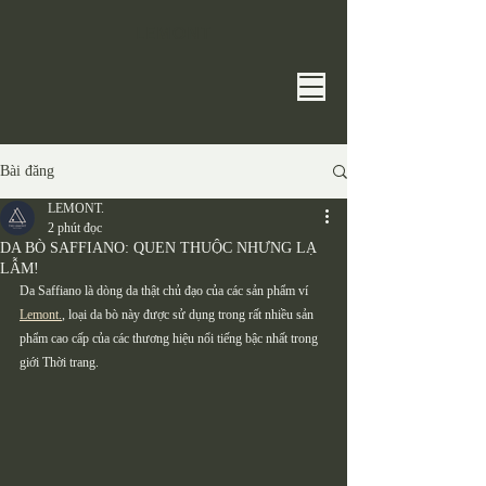
​LEMONT​
Bài đăng
LEMONT.
2 phút đọc
DA BÒ SAFFIANO: QUEN THUỘC NHƯNG LẠ
LẪM!
Da Saffiano là dòng da thật chủ đạo của các sản phẩm ví 
Lemont.
, loại da bò này được sử dụng trong rất nhiều sản 
phẩm cao cấp của các thương hiệu nổi tiếng bậc nhất trong 
giới Thời trang. 