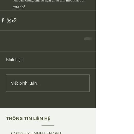
nên bạn không phải lo ngại đi vô tình mắc phải trời 
mưa nhé.
Bình luận
Viết bình luận...
​THÔNG TIN LIÊN HỆ
CÔNG TY TNHH LEMONT