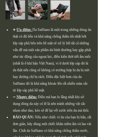
➕ 
Ưu điểm: 
Da Saffiano là một trong những dòng da 
thật có độ bền và khả năng chống thấm tốt nhất bởi 
lớp sáp phủ bên trên bề mặt sẽ xử lý hết tất cả những 
vấn đề mà một sản phẩm da bình thường hay gặp phải 
như tác động của ngoại lực, điều kiện thời tiết ẩm mốc 
(nhất là ở khí hậu Việt Nam), vì ở dưới lớp sáp đó là 
da thật nên cũng sẽ không có trường hợp bị da bị nứt 
hay đường chỉ bị rách. Điều đặc biệt hơn của da 
Saffiano đó là khả năng khoác lên rất nhiều màu sắc 
từ lớp sáp phủ bề mặt.
➖ 
Nhược điểm:
 Điều mà bạn lo lắng nhất khi sử 
dụng dòng da này có lẽ là nên tránh những vật sắc 
nhọn như dao, kéo sẽ để lại vết xước trên da mà thôi.
BẢO QUẢN:
 Nếu như chiếc ví da của bạn bị bẩn, rất 
đơn giản, hãy dùng một chiếc khăn mềm ẩm và lau vài 
lần. Chất da Saffiano có khả năng chống thấm nước, 