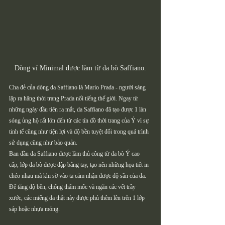
Dòng ví Minimal được làm từ da bò Saffiano.
Cha đẻ của dòng da Saffiano là Mario Prada - người sáng 
lập ra hãng thời trang Prada nổi tiếng thế giới. Ngay từ 
những ngày đầu tiên ra mắt, da Saffiano đã tạo được 1 làn 
sóng ủng hộ rất lớn đến từ các tín đồ thời trang của Ý vì sự 
tinh tế cũng như tiện lợi và độ bền tuyệt đối trong quá trình 
sử dụng cũng như bảo quản. 
Ban đầu da Saffiano được làm thủ công từ da bò Ý cao 
cấp, lớp da bò được dập bằng tay, tạo nên những họa tiết in 
chéo nhau mà khi sờ vào ta cảm nhận được độ sần của da. 
Để tăng độ bền, chống thấm mốc và ngăn các vết trầy 
xước, các miếng da thật này được phủ thêm lên trên 1 lớp 
sáp hoặc nhựa mỏng. 