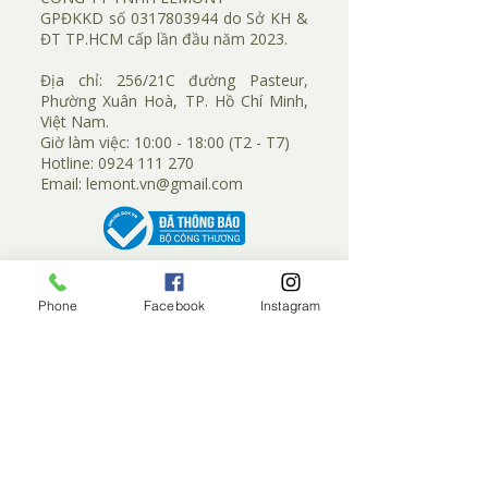
​GPĐKKD số
0317803944
do Sở KH &
ĐT TP.HCM cấp lần đầu năm 2023.
​Địa chỉ:
256/21C đường Pasteur,
Phường Xuân Hoà, TP. Hồ Chí Minh,
Việt Nam.
Giờ làm việc: 10:00 - 18:00 (T2 - T7)
Hotline:
0924 111 270
​Email:
lemont.vn@gmail.com
Phone
Facebook
Instagram
CHÍNH SÁCH MUA HÀNG
Chính sách thanh toán
Chính sách bảo mật thông tin
Chính sách giao nhận & kiểm tra hàng
Chính sách bảo hành & đổi trả