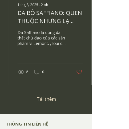
1 thg 8, 2025
∙
2
ph
DA BÒ SAFFIANO: QUEN
THUỘC NHƯNG LẠ
LẪM!
Da Saffiano là dòng da
thật chủ đạo của các sản
phẩm ví Lemont. , loại da
bò này được sử dụng
trong rất nhiều sản phẩm
cao cấp của các...
8
0
Tải thêm
​THÔNG TIN LIÊN HỆ