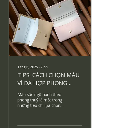
1 thg 8, 2025
∙
2
ph
TIPS: CÁCH CHỌN MÀU
VÍ DA HỢP PHONG
THỦY
Màu sắc ngũ hành theo
phong thuỷ là một trong
những tiêu chí lựa chọn
hàng đầu của rất nhiều
người khi quyết định mua
một món đồ gắn liền...