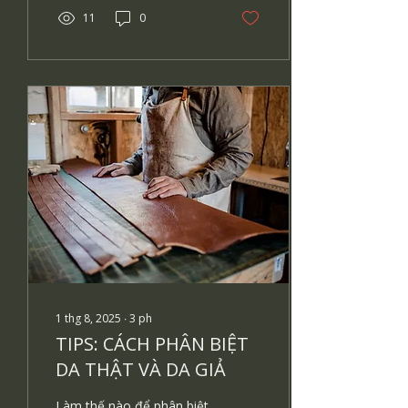
11
0
1 thg 8, 2025
∙
3
ph
TIPS: CÁCH PHÂN BIỆT
DA THẬT VÀ DA GIẢ
Làm thế nào để phân biệt