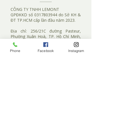
CÔNG TY TNHH LEMONT
​GPĐKKD số
0317803944
do Sở KH &
ĐT TP.HCM cấp lần đầu năm 2023.
​Địa chỉ:
256/21C đường Pasteur,
Phường Xuân Hoà, TP. Hồ Chí Minh,
Việt Nam.
Giờ làm việc: 10:00 - 18:00 (T2 - T7)
Phone
Facebook
Instagram
Hotline:
0924 111 270
​Email:
lemont.vn@gmail.com
CHÍNH SÁCH MUA HÀNG
Chính sách thanh toán
Chính sách bảo mật thông tin
Chính sách giao nhận & kiểm tra hàng