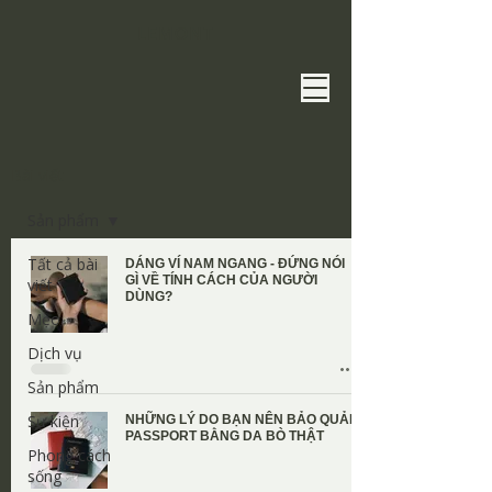
​LEMONT​
Bài viết
Sản phẩm
Tất cả bài
DÁNG VÍ NAM NGANG - ĐỨNG NÓI
GÌ VỀ TÍNH CÁCH CỦA NGƯỜI
viết
DÙNG?
Mẹo
Dịch vụ
Sản phẩm
Sự kiện
NHỮNG LÝ DO BẠN NÊN BẢO QUẢN
PASSPORT BẰNG DA BÒ THẬT
Phong cách
sống